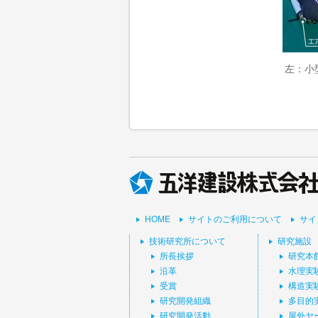
左：小
HOME
サイトのご利用について
サイ
技術研究所について
研究施設
所長挨拶
研究本
沿革
水理実
受賞
構造実
研究開発組織
多目的
研究開発活動
屋外ヤ