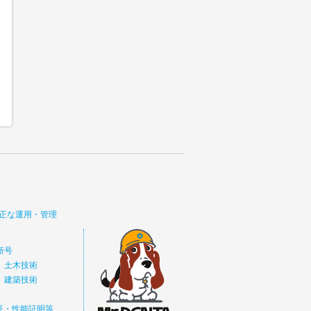
正な運用・管理
新号
 土木技術
 建築技術
価証・性能証明等