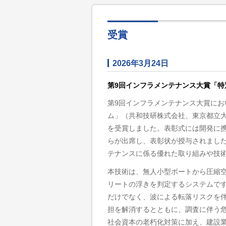
受賞
2026年3月24日
第9回インフラメンテナンス大賞「特
第9回インフラメンテナンス大賞に
ム」（共和技研株式会社、東京都立大
を受賞しました。表彰式には開発に
らが出席し、表彰状が授与されまし
テナンスに係る優れた取り組みや技
本技術は、無人小型ボートから圧縮
リートの浮きを判定するシステムで
だけでなく、波による転落リスクを
担を解消するとともに、調査に伴う
社会資本の老朽化対策に加え、建設