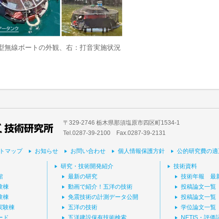
型無線ボートの外観、右：打音実施状況
〒329-2746 栃木県那須塩原市四区町1534-1
Tel.0287-39‐2100 Fax.0287-39-2131
トマップ
お知らせ
お問い合わせ
個人情報保護方針
公的研究費の適
研究・技術開発紹介
技術資料
館
最新の研究
技術年報 最
験棟
動画で紹介！五洋の技術
投稿論文一覧
験棟
免震技術の計測データ公開
投稿論文一覧
実験棟
五洋の技術
学位論文一覧
ード
五洋建設保有技術検索
NETIS・評