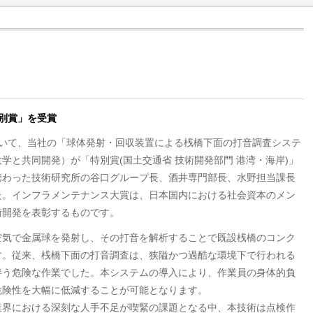
別賞」を受賞
おいて、当社の「球体発射・回収装置による桟橋下面の打音調査システ
学と共同開発）が「特別賞(国土交通省 技術開発部門 港湾・海岸)」
携わった技術研究所の谷口グループ長、酒井専門部長、水野担当課長
た。インフラメンテナンス大賞は、日本国内における社会資本のメン
術開発を表彰するものです。
空気で金属球を発射し、その打音を解析することで既設桟橋のコンク
す。従来、桟橋下面の打音調査は、狭隘かつ過酷な環境下で行われる
伴う危険な作業でした。本システムの導入により、作業員の身体的負
危険性を大幅に低減することが可能となります。
業界における深刻な人手不足が喫緊の課題となる中、本技術は点検作