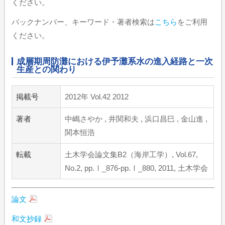
ください。
バックナンバー、キーワード・著者検索は
こちら
をご利用
ください。
成層期周防灘における伊予灘系水の進入経路と一次
生産との関わり
掲載号
2012年 Vol.42 2012
著者
中嶋さやか , 井関和夫 , 浜口昌巳 , 金山進 ,
関本恒浩
転載
土木学会論文集B2（海岸工学）, Vol.67,
No.2, pp.Ⅰ_876-pp.Ⅰ_880, 2011, 土木学会
論文
和文抄録