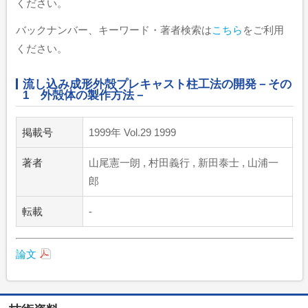
ください。
バックナンバー、キーワード・著者検索は
こちら
をご利用
ください。
流し込み成形外殻プレキャスト柱工法の開発－その
1 外殻体の製作方法－
掲載号
1999年 Vol.29 1999
著者
山尾憲一朗 , 村田義行 , 新田泰士 , 山浦一
郎
転載
-
論文