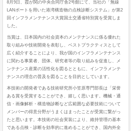
8月9日、霞が関の中央合同庁舎2号館にて、当社の「無線
LANボートを用いた港湾構造物の点検診断システム」が第2
回インフラメンテナンス大賞国土交通省特別賞を受賞しま
した。
当賞は、日本国内の社会資本のメンテナンスに係る優れた
取り組みや技術開発を表彰し、ベストプラクティスとして
広く紹介することにより、我が国のインフラメンテナンス
に関わる事業者、団体、研究者等の取り組みを促進し、メ
ンテナンス産業の活性化を図るとともに、インフラメンテ
ナンスの理念の普及を図ることを目的としています。
本技術の開発者である技術研究所小笠原専門部長は「栄誉
ある賞を受賞することができ、嬉しく思います。機械・通
信・画像解析・構造物診断など広範囲な必要技術について
メンバーの得意分野がうまくはまったことが受賞に繋がっ
たと思います。本技術の社会実装により、維持管理の基本
である点検・診断を効率的に進めることができ、国内外全