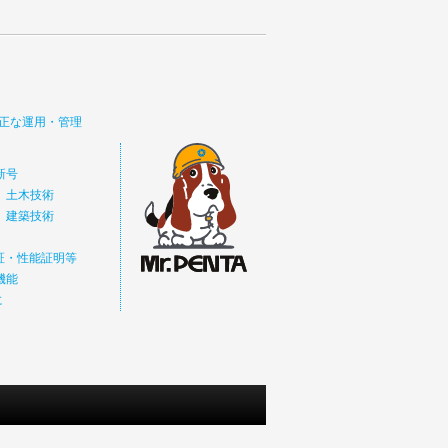
正な運用・管理
新号
 土木技術
 建築技術
価証・性能証明等
機能
に