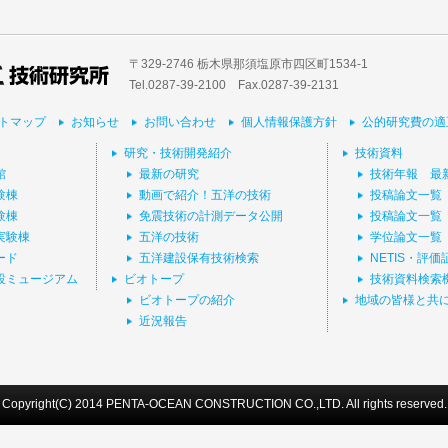
〒329-2746 栃木県那須塩原市四区町1534-1
Tel.0287-39‐2100 Fax.0287-39-2131
トマップ
お知らせ
お問い合わせ
個人情報保護方針
公的研究費の適
研究・技術開発紹介
技術資料
館
最新の研究
技術年報 最
験棟
動画で紹介！五洋の技術
投稿論文一覧
験棟
免震技術の計測データ公開
投稿論文一覧
実験棟
五洋の技術
学位論文一覧
ード
五洋建設保有技術検索
NETIS・評
設ミュージアム
ビオトープ
技術資料検索
ビオトープの紹介
地域の皆様と共
近況報告
Copyright(C) 2014 PENTA-OCEAN CONSTRUCTION CO.,LTD. All rights reserved.