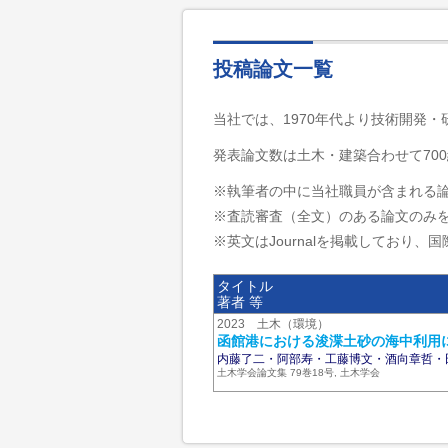
投稿論文一覧
当社では、1970年代より技術開発
発表論文数は土木・建築合わせて700
※執筆者の中に当社職員が含まれる
※査読審査（全文）のある論文のみ
※英文はJournalを掲載しており、国際
タイトル
著者 等
2023 土木（環境）
函館港における浚渫土砂の海中利用に
内藤了二・阿部寿・工藤博文・酒向章哲・
土木学会論文集 79巻18号, 土木学会