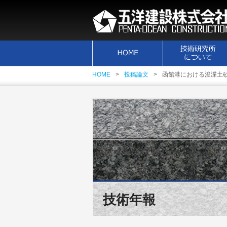
HOME
投稿論文
函館港における浚渫土砂
技術年報