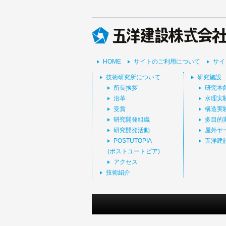
HOME
サイトのご利用について
サイ
技術研究所について
研究施設
所長挨拶
研究本
沿革
水理実
受賞
構造実
研究開発組織
多目的
研究開発活動
屋外ヤ
POSTUTOPIA
五洋建
(ポストユートピア)
アクセス
技術紹介