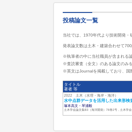
投稿論文一覧
当社では、1970年代より技術開発
発表論文数は土木・建築合わせて700
※執筆者の中に当社職員が含まれる
※査読審査（全文）のある論文のみ
※英文はJournalを掲載しており、国際
タイトル
著者 等
2022 土木（水理・海岸・海洋）
水中点群データを活用した出来形検
塚本高文・琴浦毅
土木学会論文集B3（海洋開発）78巻2号 , 土木学会