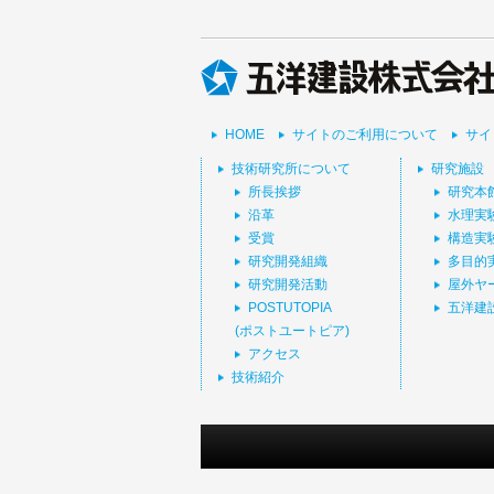
HOME
サイトのご利用について
サイ
技術研究所について
研究施設
所長挨拶
研究本
沿革
水理実
受賞
構造実
研究開発組織
多目的
研究開発活動
屋外ヤ
POSTUTOPIA
五洋建
(ポストユートピア)
アクセス
技術紹介