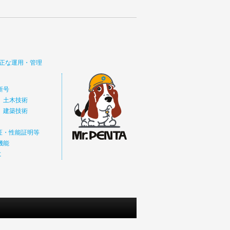
正な運用・管理
新号
 土木技術
 建築技術
価証・性能証明等
機能
に