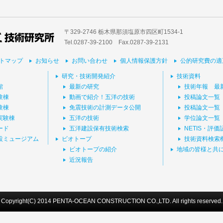
〒329-2746 栃木県那須塩原市四区町1534-1
Tel.0287-39‐2100 Fax.0287-39-2131
トマップ
お知らせ
お問い合わせ
個人情報保護方針
公的研究費の適
研究・技術開発紹介
技術資料
館
最新の研究
技術年報 最
験棟
動画で紹介！五洋の技術
投稿論文一覧
験棟
免震技術の計測データ公開
投稿論文一覧
実験棟
五洋の技術
学位論文一覧
ード
五洋建設保有技術検索
NETIS・評
設ミュージアム
ビオトープ
技術資料検索
ビオトープの紹介
地域の皆様と共
近況報告
Copyright(C) 2014 PENTA-OCEAN CONSTRUCTION CO.,LTD. All rights reserved.