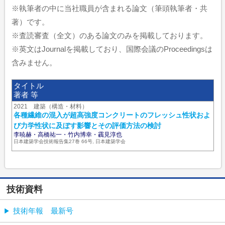
※執筆者の中に当社職員が含まれる論文（筆頭執筆者・共
著）です。
※査読審査（全文）のある論文のみを掲載しております。
※英文はJournalを掲載しており、国際会議のProceedingsは
含みません。
タイトル
著者 等
2021 建築（構造・材料）
各種繊維の混入が超高強度コンクリートのフレッシュ性状およ
び力学性状に及ぼす影響とその評価方法の検討
李暁赫・高橋祐一・竹内博幸・靏見淳也
日本建築学会技術報告集27巻 66号, 日本建築学会
技術資料
技術年報 最新号