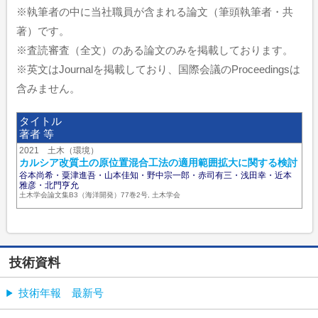
※執筆者の中に当社職員が含まれる論文（筆頭執筆者・共
著）です。
※査読審査（全文）のある論文のみを掲載しております。
※英文はJournalを掲載しており、国際会議のProceedingsは
含みません。
タイトル
著者 等
2021 土木（環境）
カルシア改質土の原位置混合工法の適用範囲拡大に関する検討
谷本尚希・粟津進吾・山本佳知・野中宗一郎・赤司有三・浅田幸・近本
雅彦・北門亨允
土木学会論文集B3（海洋開発）77巻2号, 土木学会
技術資料
技術年報 最新号