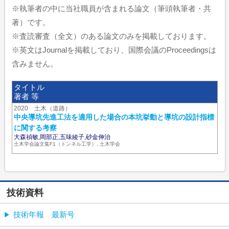
※執筆者の中に当社職員が含まれる論文（筆頭執筆者・共
著）です。
※査読審査（全文）のある論文のみを掲載しております。
※英文はJournalを掲載しており、国際会議のProceedingsは
含みません。
タイトル
著者 等
2020 土木（道路）
中央導坑先進工法を適用した場合の本坑挙動と導坑の設計指標
に関する考察
大森禎敏,岡部正,五味綾子,砂金伸治
土木学会論文集F1（トンネル工学）, 土木学会
技術資料
技術年報 最新号