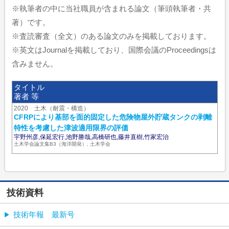
※執筆者の中に当社職員が含まれる論文（筆頭執筆者・共
著）です。
※査読審査（全文）のある論文のみを掲載しております。
※英文はJournalを掲載しており、国際会議のProceedingsは
含みません。
タイトル
著者 等
2020 土木（耐震・構造）
CFRPにより基部を面的固定した危険物屋外貯蔵タンクの剥離
特性を考慮した津波適用限界の評価
宇野州彦,保延宏行,池野勝哉,高橋研也,藤井直樹,竹家宏治
土木学会論文集B3（海洋開発）, 土木学会
技術資料
技術年報 最新号