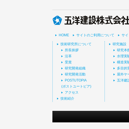
HOME
サイトのご利用について
サイ
技術研究所について
研究施設
所長挨拶
研究本
沿革
水理実
受賞
構造実
研究開発組織
多目的
研究開発活動
屋外ヤ
POSTUTOPIA
五洋建
(ポストユートピア)
アクセス
技術紹介