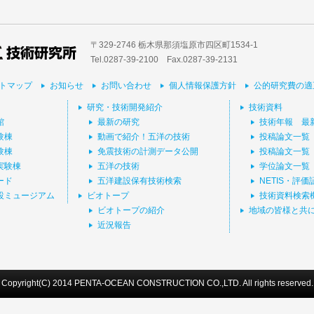
〒329-2746 栃木県那須塩原市四区町1534-1
Tel.0287-39‐2100 Fax.0287-39-2131
トマップ
お知らせ
お問い合わせ
個人情報保護方針
公的研究費の適
研究・技術開発紹介
技術資料
館
最新の研究
技術年報 最
験棟
動画で紹介！五洋の技術
投稿論文一覧
験棟
免震技術の計測データ公開
投稿論文一覧
実験棟
五洋の技術
学位論文一覧
ード
五洋建設保有技術検索
NETIS・評
設ミュージアム
ビオトープ
技術資料検索
ビオトープの紹介
地域の皆様と共
近況報告
Copyright(C) 2014 PENTA-OCEAN CONSTRUCTION CO.,LTD. All rights reserved.