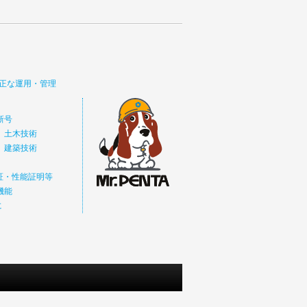
正な運用・管理
新号
 土木技術
 建築技術
価証・性能証明等
機能
に