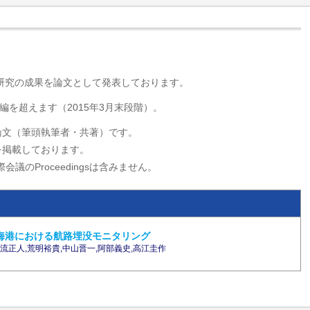
・研究の成果を論文として発表しております。
編を超えます（2015年3月末段階）。
論文（筆頭執筆者・共著）です。
を掲載しております。
会議のProceedingsは含みません。
海港における航路埋没モニタリング
亮行,水流正人,荒明裕貴,中山晋一,阿部義史,高江圭作