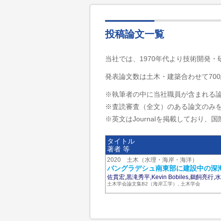
投稿論文一覧
当社では、1970年代より技術開発
発表論文数は土木・建築合わせて700
※執筆者の中に当社職員が含まれる
※査読審査（全文）のある論文のみ
※英文はJournalを掲載しており、国際
タイトル
著者 等
2020 土木（水理・海岸・海洋）
バングラデシュ南東部に建設中の深
佐貫宏,黒滝秀平,Kevin Bobiles,鵜飼
土木学会論文集B2（海岸工学）, 土木学会