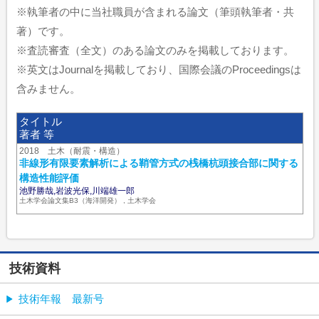
※執筆者の中に当社職員が含まれる論文（筆頭執筆者・共
著）です。
※査読審査（全文）のある論文のみを掲載しております。
※英文はJournalを掲載しており、国際会議のProceedingsは
含みません。
タイトル
著者 等
2018 土木（耐震・構造）
非線形有限要素解析による鞘管方式の桟橋杭頭接合部に関する
構造性能評価
池野勝哉,岩波光保,川端雄一郎
土木学会論文集B3（海洋開発） , 土木学会
技術資料
技術年報 最新号