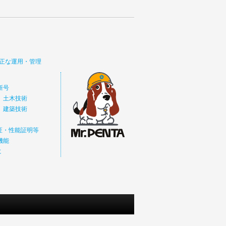
正な運用・管理
新号
 土木技術
 建築技術
価証・性能証明等
機能
に