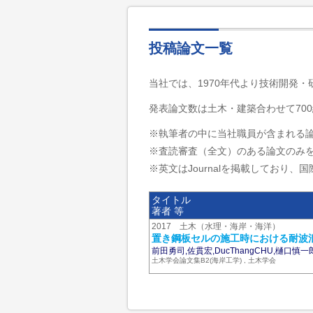
投稿論文一覧
当社では、1970年代より技術開発
発表論文数は土木・建築合わせて700
※執筆者の中に当社職員が含まれる
※査読審査（全文）のある論文のみ
※英文はJournalを掲載しており、国際
タイトル
著者 等
2017 土木（水理・海岸・海洋）
置き鋼板セルの施工時における耐波
前田勇司,佐貫宏,DucThangCHU,樋口慎
土木学会論文集B2(海岸工学) , 土木学会