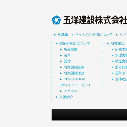
HOME
サイトのご利用について
サイ
技術研究所について
研究施設
所長挨拶
研究本
沿革
水理実
受賞
構造実
研究開発組織
多目的
研究開発活動
屋外ヤ
POSTUTOPIA
五洋建
(ポストユートピア)
アクセス
技術紹介