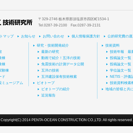
〒329-2746 栃木県那須塩原市四区町1534-1
Tel.0287-39‐2100 Fax.0287-39-2131
トマップ
お知らせ
お問い合わせ
個人情報保護方針
公的研究費の適
研究・技術開発紹介
技術資料
館
最新の研究
技術年報 最
験棟
動画で紹介！五洋の技術
投稿論文一覧
験棟
免震技術の計測データ公開
投稿論文一覧
実験棟
五洋の技術
学位論文一覧
ード
五洋建設保有技術検索
NETIS・評
設ミュージアム
ビオトープ
技術資料検索
ビオトープの紹介
地域の皆様と共
近況報告
Copyright(C) 2014 PENTA-OCEAN CONSTRUCTION CO.,LTD. All rights reserved.