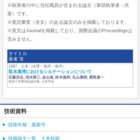
※執筆者の中に当社職員が含まれる論文（筆頭執筆者・共
著）です。
※査読審査（全文）のある論文のみを掲載しております。
※英文はJournalを掲載しており、国際会議のProceedingsは
含みません。
タイトル
著者 等
1987 土木（水理・海岸・海洋）
取水港湾におけるシルテーションについて
近藤浩右, 清水琢三, 金山進, 鈴木義和, 丸山康樹, 鹿島遼一
海岸工学講演会論文集, 土木学会
技術資料
技術年報 最新号
投稿論文一覧 土木技術