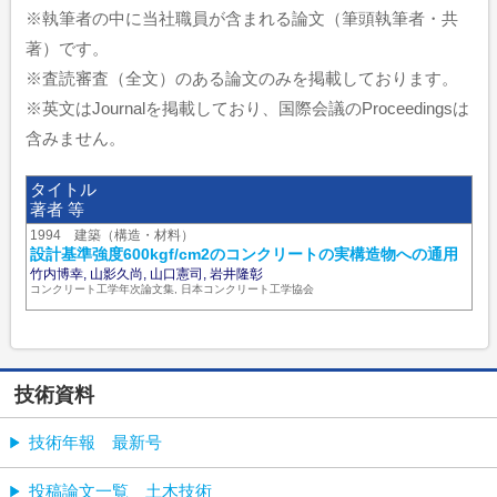
※執筆者の中に当社職員が含まれる論文（筆頭執筆者・共
著）です。
※査読審査（全文）のある論文のみを掲載しております。
※英文はJournalを掲載しており、国際会議のProceedingsは
含みません。
タイトル
著者 等
1994 建築（構造・材料）
設計基準強度600kgf/cm2のコンクリートの実構造物への通用
竹内博幸, 山影久尚, 山口憲司, 岩井隆彰
コンクリート工学年次論文集, 日本コンクリート工学協会
技術資料
技術年報 最新号
投稿論文一覧 土木技術