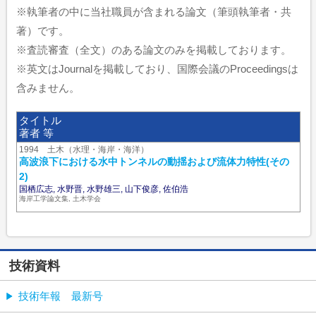
※執筆者の中に当社職員が含まれる論文（筆頭執筆者・共
著）です。
※査読審査（全文）のある論文のみを掲載しております。
※英文はJournalを掲載しており、国際会議のProceedingsは
含みません。
タイトル
著者 等
1994 土木（水理・海岸・海洋）
高波浪下における水中トンネルの動揺および流体力特性(その
2)
国栖広志, 水野晋, 水野雄三, 山下俊彦, 佐伯浩
海岸工学論文集, 土木学会
技術資料
技術年報 最新号