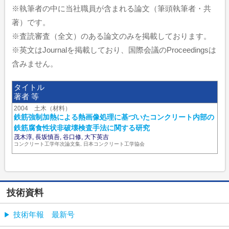
※執筆者の中に当社職員が含まれる論文（筆頭執筆者・共
著）です。
※査読審査（全文）のある論文のみを掲載しております。
※英文はJournalを掲載しており、国際会議のProceedingsは
含みません。
タイトル
著者 等
2004 土木（材料）
鉄筋強制加熱による熱画像処理に基づいたコンクリート内部の
鉄筋腐食性状非破壊検査手法に関する研究
茂木淳, 長坂慎吾, 谷口修, 大下英吉
コンクリート工学年次論文集, 日本コンクリート工学協会
技術資料
技術年報 最新号