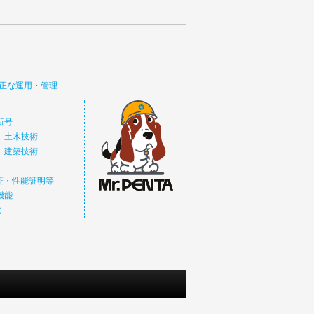
正な運用・管理
新号
 土木技術
 建築技術
価証・性能証明等
機能
に