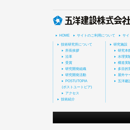
HOME
サイトのご利用について
サイ
技術研究所について
研究施設
所長挨拶
研究本
沿革
水理実
受賞
構造実
研究開発組織
多目的
研究開発活動
屋外ヤ
POSTUTOPIA
五洋建
(ポストユートピア)
アクセス
技術紹介