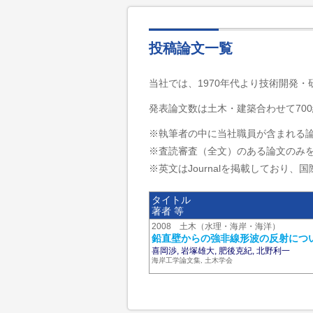
投稿論文一覧
当社では、1970年代より技術開発
発表論文数は土木・建築合わせて700
※執筆者の中に当社職員が含まれる
※査読審査（全文）のある論文のみ
※英文はJournalを掲載しており、国際
タイトル
著者 等
2008 土木（水理・海岸・海洋）
鉛直壁からの強非線形波の反射につ
喜岡渉, 岩塚雄大, 肥後克紀, 北野利一
海岸工学論文集, 土木学会