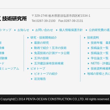
〒329-2746 栃木県那須塩原市四区町1534-1
Tel.0287-39‐2100 Fax.0287-39-2131
トマップ
お知らせ
お問い合わせ
個人情報保護方針
公的研究費の適
研究・技術開発紹介
技術資料
館
最新の研究
技術年報 最
験棟
動画で紹介！五洋の技術
投稿論文一覧
験棟
免震技術の計測データ公開
投稿論文一覧
実験棟
五洋の技術
学位論文一覧
ード
五洋建設保有技術検索
NETIS・評
設ミュージアム
ビオトープ
技術資料検索
ビオトープの紹介
地域の皆様と共
近況報告
Copyright(C) 2014 PENTA-OCEAN CONSTRUCTION CO.,LTD. All rights reserved.