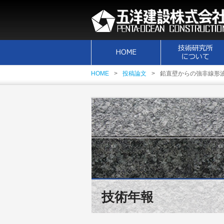
HOME
投稿論文
鉛直壁からの強非線形
技術年報