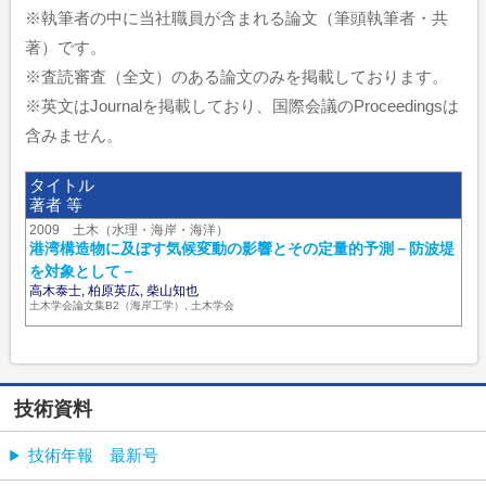
※執筆者の中に当社職員が含まれる論文（筆頭執筆者・共
著）です。
※査読審査（全文）のある論文のみを掲載しております。
※英文はJournalを掲載しており、国際会議のProceedingsは
含みません。
タイトル
著者 等
2009 土木（水理・海岸・海洋）
港湾構造物に及ぼす気候変動の影響とその定量的予測－防波堤
を対象として－
高木泰士, 柏原英広, 柴山知也
土木学会論文集B2（海岸工学）, 土木学会
技術資料
技術年報 最新号