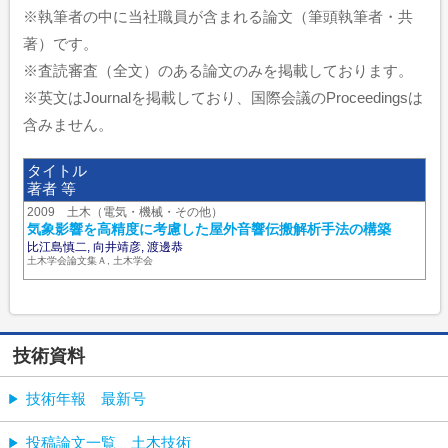
※執筆者の中に当社職員が含まれる論文（筆頭執筆者・共
著）です。
※査読審査（全文）のある論文のみを掲載しております。
※英文はJournalを掲載しており、国際会議のProceedingsは
含みません。
タイトル
著者 等
2009 土木（電気・機械・その他）
気象影響を高精度に考慮した屋外音響伝搬解析手法の構築
比江島慎二, 向井靖彦, 渡邊恭
土木学会論文集Ａ, 土木学会
技術資料
技術年報 最新号
投稿論文一覧 土木技術