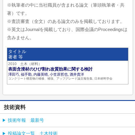
※執筆者の中に当社職員が含まれる論文（筆頭執筆者・共
著）です。
※査読審査（全文）のある論文のみを掲載しております。
※英文はJournalを掲載しており、国際会議のProceedingsは
含みません。
タイトル
著者 等
2010 土木（材料）
表面含浸材のひび割れ改質効果に関する検討
澤田巧, 福手勤, 内藤英晴, 小笠原哲也, 酒井貴洋
コンクリート構造物の補修、補強、アップグレード論文報告集, 日本材料学会
技術資料
技術年報 最新号
投稿論文一覧 土木技術