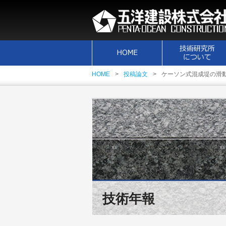
HOME
投稿論文
ケーソン式混成堤の滑
技術年報