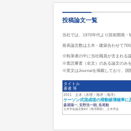
投稿論文一覧
当社では、1970年代より技術開発
発表論文数は土木・建築合わせて700
※執筆者の中に当社職員が含まれる
※査読審査（全文）のある論文のみ
※英文はJournalを掲載しており、国際
タイトル
著者 等
2011 土木（水理・海岸・海洋）
ケーソン式混成堤の滑動破壊確率に
森屋陽一, 安野浩一朗, 長尾毅
土木学会論文集B3（海洋開発）, 土木学会