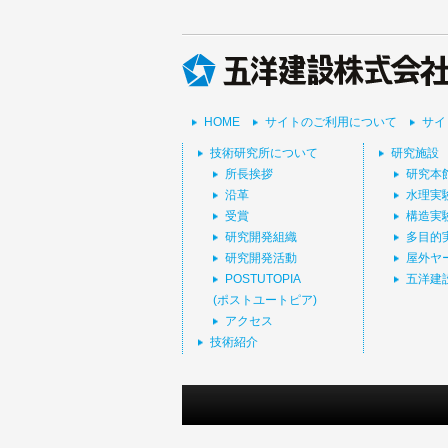
HOME
サイトのご利用について
サイ
技術研究所について
研究施設
所長挨拶
研究本
沿革
水理実
受賞
構造実
研究開発組織
多目的
研究開発活動
屋外ヤ
POSTUTOPIA
五洋建
(ポストユートピア)
アクセス
技術紹介