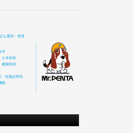
正な運用・管理
新号
 土木技術
 建築技術
価証・性能証明等
機能
に