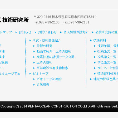
〒329-2746 栃木県那須塩原市四区町1534-1
Tel.0287-39‐2100 Fax.0287-39-2131
トマップ
お知らせ
お問い合わせ
個人情報保護方針
公的研究費の適
研究・技術開発紹介
技術資料
館
最新の研究
技術年報 最
験棟
動画で紹介！五洋の技術
投稿論文一覧
験棟
免震技術の計測データ公開
投稿論文一覧
実験棟
五洋の技術
学位論文一覧
ード
五洋建設保有技術検索
NETIS・評
設ミュージアム
ビオトープ
技術資料検索
ビオトープの紹介
地域の皆様と共
近況報告
Copyright(C) 2014 PENTA-OCEAN CONSTRUCTION CO.,LTD. All rights reserved.