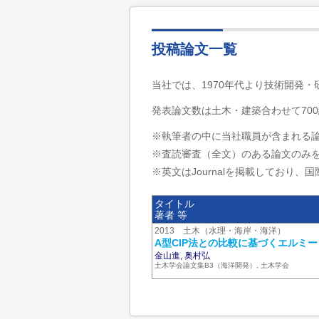
投稿論文一覧
当社では、1970年代より技術開発
発表論文数は土木・建築合わせて700
※執筆者の中に当社職員が含まれる
※査読審査（全文）のある論文のみ
※英文はJournalを掲載しており、国際
タイトル
著者 等
2013 土木（水理・海岸・海洋）
A型CIP法との比較に基づくエルミ
金山進, 奥村弘
土木学会論文集B3（海洋開発）, 土木学会