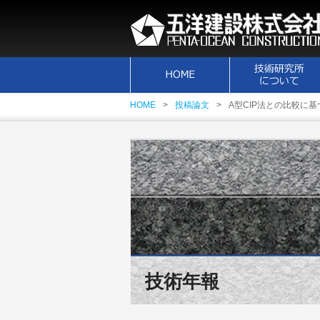
HOME
投稿論文
A型CIP法との比較に
技術年報