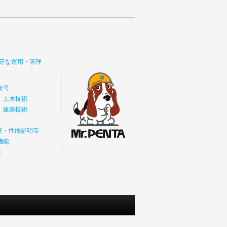
正な運用・管理
新号
 土木技術
 建築技術
価証・性能証明等
機能
に