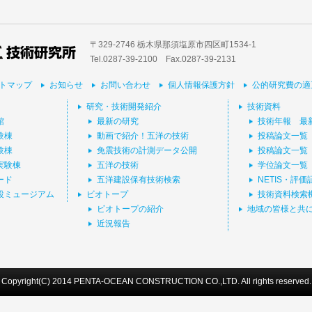
〒329-2746 栃木県那須塩原市四区町1534-1
Tel.0287-39‐2100 Fax.0287-39-2131
トマップ
お知らせ
お問い合わせ
個人情報保護方針
公的研究費の適
研究・技術開発紹介
技術資料
館
最新の研究
技術年報 最
験棟
動画で紹介！五洋の技術
投稿論文一覧
験棟
免震技術の計測データ公開
投稿論文一覧
実験棟
五洋の技術
学位論文一覧
ード
五洋建設保有技術検索
NETIS・評
設ミュージアム
ビオトープ
技術資料検索
ビオトープの紹介
地域の皆様と共
近況報告
Copyright(C) 2014 PENTA-OCEAN CONSTRUCTION CO.,LTD. All rights reserved.