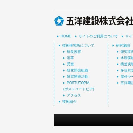
HOME
サイトのご利用について
サイ
技術研究所について
研究施設
所長挨拶
研究本
沿革
水理実
受賞
構造実
研究開発組織
多目的
研究開発活動
屋外ヤ
POSTUTOPIA
五洋建
(ポストユートピア)
アクセス
技術紹介