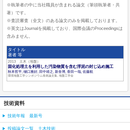
※執筆者の中に当社職員が含まれる論文（筆頭執筆者・共
著）です。
※査読審査（全文）のある論文のみを掲載しております。
※英文はJournalを掲載しており、国際会議のProceedingsは
含みません。
タイトル
著者 等
2013 土木（地盤）
固化処理土を利用した汚染物質を含む浮泥の封じ込め施工
秋本哲平, 樋口雅好, 田中靖之, 新舎博, 香田一哉, 佐藤航
環境地盤工学シンポジウム発表論文集, 地盤工学会
技術資料
技術年報 最新号
投稿論文一覧 土木技術