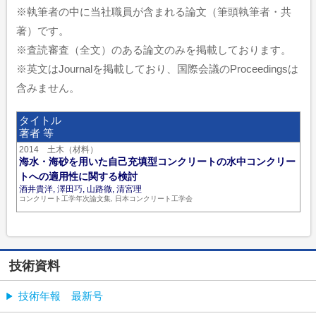
※執筆者の中に当社職員が含まれる論文（筆頭執筆者・共
著）です。
※査読審査（全文）のある論文のみを掲載しております。
※英文はJournalを掲載しており、国際会議のProceedingsは
含みません。
タイトル
著者 等
2014 土木（材料）
海水・海砂を用いた自己充填型コンクリートの水中コンクリー
トへの適用性に関する検討
酒井貴洋, 澤田巧, 山路徹, 清宮理
コンクリート工学年次論文集, 日本コンクリート工学会
技術資料
技術年報 最新号