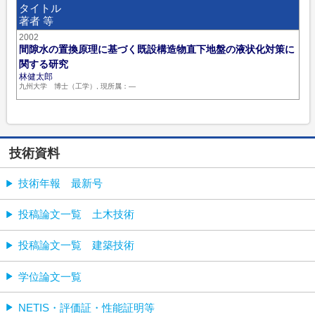
タイトル
著者 等
2002
間隙水の置換原理に基づく既設構造物直下地盤の液状化対策に
関する研究
林健太郎
九州大学 博士（工学）, 現所属：―
技術資料
技術年報 最新号
投稿論文一覧 土木技術
投稿論文一覧 建築技術
学位論文一覧
NETIS・評価証・性能証明等