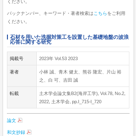
ください。
バックナンバー、キーワード・著者検索は
こちら
をご利用
ください。
石材を用いた洗掘対策工を設置した基礎地盤の波浪
応答に関する研究
掲載号
2023年 Vol.53 2023
著者
小林 誠、青木 健太、熊谷 隆宏、片山 裕
之、白 可、吉田 誠
転載
土木学会論文集B2(海岸工学), Vol.78, No.2,
2022, 土木学会, pp.I_715-I_720
論文
和文抄録