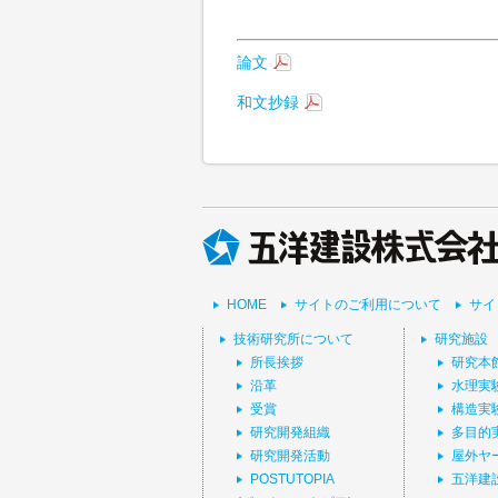
論文
和文抄録
HOME
サイトのご利用について
サイ
技術研究所について
研究施設
所長挨拶
研究本
沿革
水理実
受賞
構造実
研究開発組織
多目的
研究開発活動
屋外ヤ
POSTUTOPIA
五洋建