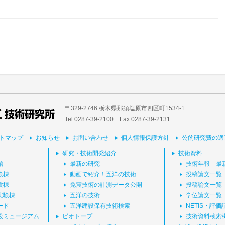
〒329-2746 栃木県那須塩原市四区町1534-1
Tel.0287-39‐2100 Fax.0287-39-2131
トマップ
お知らせ
お問い合わせ
個人情報保護方針
公的研究費の適
研究・技術開発紹介
技術資料
館
最新の研究
技術年報 最
験棟
動画で紹介！五洋の技術
投稿論文一覧
験棟
免震技術の計測データ公開
投稿論文一覧
実験棟
五洋の技術
学位論文一覧
ード
五洋建設保有技術検索
NETIS・評
設ミュージアム
ビオトープ
技術資料検索