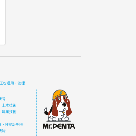
正な運用・管理
新号
 土木技術
 建築技術
価証・性能証明等
機能