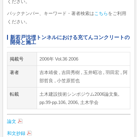
ください。
バックナンバー、キーワード・著者検索は
こちら
をご利用
ください。
新若戸沈埋トンネルにおける充てんコンクリートの
開発と施工
掲載号
2006年 Vol.36 2006
著者
吉本靖俊 , 吉田秀樹 , 玉井昭冶 , 羽田宏 , 阿
部哲良 , 小笠原哲也
転載
土木建設技術シンポジウム2006論文集,
pp.99-pp.106, 2006, 土木学会
論文
和文抄録