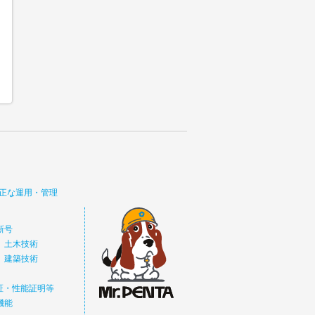
正な運用・管理
新号
 土木技術
 建築技術
価証・性能証明等
機能