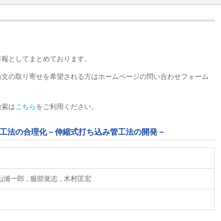
年報としてまとめております。
論文の取り寄せを希望される方はホームページの問い合わせフォーム
検索は
こちら
をご利用ください。
み工法の合理化－伸縮式打ち込み管工法の開発－
 山浦一郎 , 服部覚志 , 木村匡宏