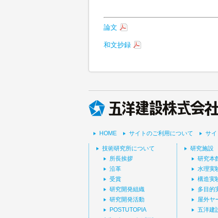
論文
和文抄録
HOME
サイトのご利用について
サイ
技術研究所について
研究施設
所長挨拶
研究本
沿革
水理実
受賞
構造実
研究開発組織
多目的
研究開発活動
屋外ヤ
POSTUTOPIA
五洋建