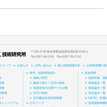
〒329-2746 栃木県那須塩原市四区町1534-1
Tel.0287-39‐2100 Fax.0287-39-2131
トマップ
お知らせ
お問い合わせ
個人情報保護方針
公的研究費の適
研究・技術開発紹介
技術資料
館
最新の研究
技術年報 最
験棟
動画で紹介！五洋の技術
投稿論文一覧
験棟
免震技術の計測データ公開
投稿論文一覧
実験棟
五洋の技術
学位論文一覧
ード
五洋建設保有技術検索
NETIS・評
設ミュージアム
ビオトープ
技術資料検索