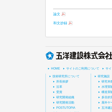
論文
和文抄録
HOME
サイトのご利用について
サイ
技術研究所について
研究施設
所長挨拶
研究本
沿革
水理実
受賞
構造実
研究開発組織
多目的
研究開発活動
屋外ヤ
POSTUTOPIA
五洋建