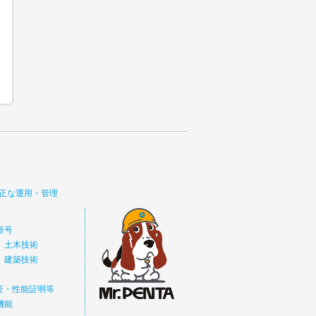
正な運用・管理
新号
 土木技術
 建築技術
価証・性能証明等
機能