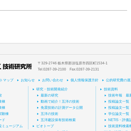
〒329-2746 栃木県那須塩原市四区町1534-1
Tel.0287-39‐2100 Fax.0287-39-2131
トマップ
お知らせ
お問い合わせ
個人情報保護方針
公的研究費の適
研究・技術開発紹介
技術資料
館
最新の研究
技術年報 最
験棟
動画で紹介！五洋の技術
投稿論文一覧
験棟
免震技術の計測データ公開
投稿論文一覧
実験棟
五洋の技術
学位論文一覧
ード
五洋建設保有技術検索
NETIS・評
設ミュージアム
ビオトープ
技術資料検索