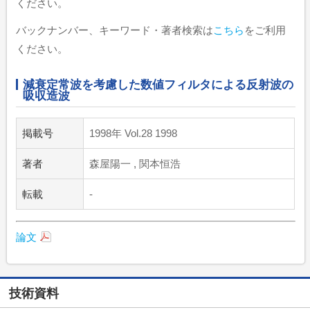
ください。
バックナンバー、キーワード・著者検索は
こちら
をご利用
ください。
減衰定常波を考慮した数値フィルタによる反射波の
吸収造波
掲載号
1998年 Vol.28 1998
著者
森屋陽一 , 関本恒浩
転載
-
論文
技術資料